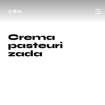
Crema
pasteuri
zada